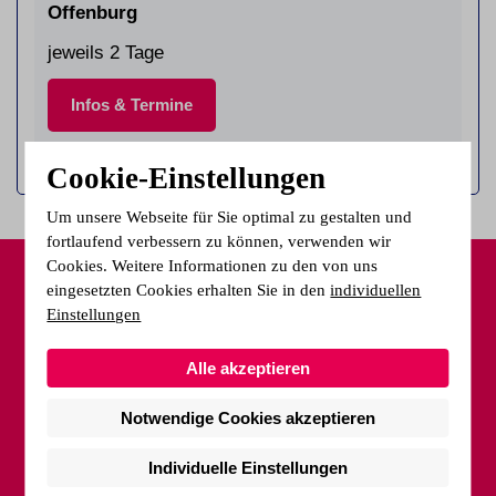
Offenburg
jeweils 2 Tage
Infos & Termine
Cookie-Einstellungen
Um unsere Webseite für Sie optimal zu gestalten und
fortlaufend verbessern zu können, verwenden wir
Cookies. Weitere Informationen zu den von uns
eingesetzten Cookies erhalten Sie in den
individuellen
Wie können wir Sie
Einstellungen
unterstützen?
Alle akzeptieren
Notwendige Cookies akzeptieren
Sie haben Fragen oder wünschen eine kostenfreie
Beratung an unseren Standorten? Wir helfen Ihnen
Individuelle Einstellungen
gerne weiter.