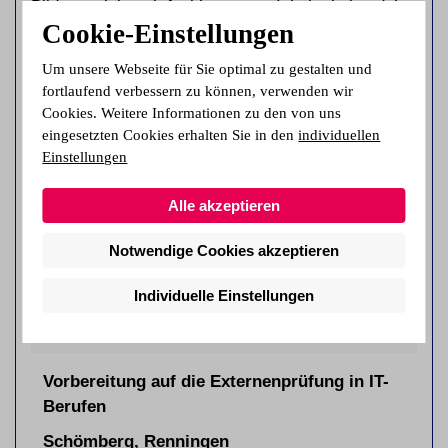
Bildungsziel auch fachbezogene Inhalte behandelt.
Cookie-Einstellungen
Um den unterschiedlichen Berufsanforderungen
gerecht zu werden, bieten wir Vorbereitungskurse
Um unsere Webseite für Sie optimal zu gestalten und
mit folgenden Schwerpunkten an:
fortlaufend verbessern zu können, verwenden wir
Cookies. Weitere Informationen zu den von uns
eingesetzten Cookies erhalten Sie in den
individuellen
Einstellungen
Vorbereitung auf die Externenprüfung
zum/zur Maschinen- und Anlagenführer*in
Alle akzeptieren
Pforzheim, Sternenfels
Notwendige Cookies akzeptieren
6 Monate
Individuelle Einstellungen
Infos & Termine
Vorbereitung auf die Externenprüfung in IT-
Berufen
Schömberg, Renningen