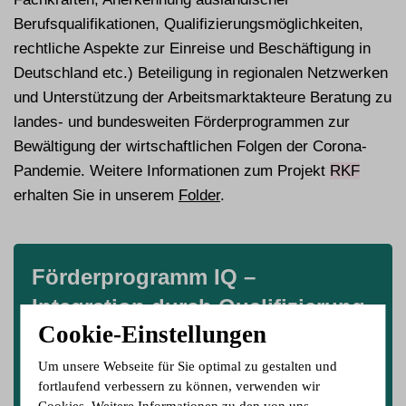
Berufsqualifikationen, Qualifizierungsmöglichkeiten,
rechtliche Aspekte zur Einreise und Beschäftigung in
Deutschland etc.) Beteiligung in regionalen Netzwerken
und Unterstützung der Arbeitsmarktakteure Beratung zu
landes- und bundesweiten Förderprogrammen zur
Bewältigung der wirtschaftlichen Folgen der Corona-
Pandemie. Weitere Informationen zum Projekt
RKF
erhalten Sie in unserem
Folder
.
Förderprogramm IQ –
Integration durch Qualifizierung
Cookie-Einstellungen
Das
Förderprogramm IQ − Integration durch
Um unsere Webseite für Sie optimal zu gestalten und
Qualifizierung
zielt mit Unterstützung des
fortlaufend verbessern zu können, verwenden wir
Europäischen Sozialfonds Plus (ESF Plus) auf die
Cookies. Weitere Informationen zu den von uns