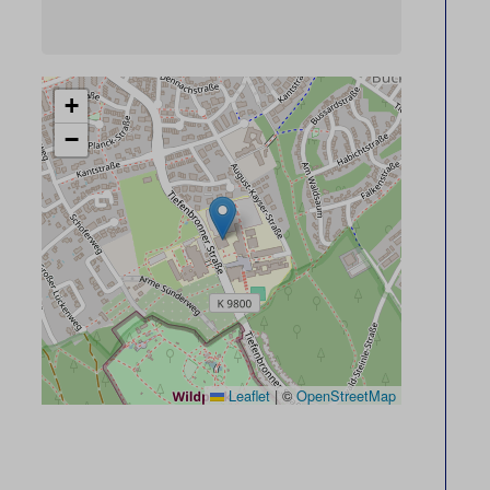
+
−
Leaflet
|
©
OpenStreetMap