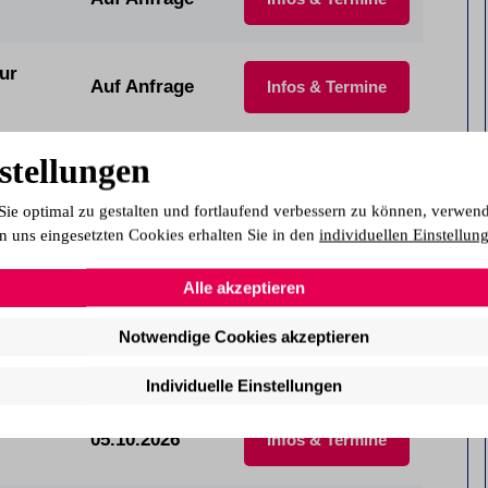
ur
Auf Anfrage
Infos & Termine
stellungen
IHK)
01.09.2026
Infos & Termine
Sie optimal zu gestalten und fortlaufend verbessern zu können, verwen
n uns eingesetzten Cookies erhalten Sie in den
individuellen Einstellun
01.09.2026
Infos & Termine
Alle akzeptieren
Notwendige Cookies akzeptieren
05.10.2026
Infos & Termine
Individuelle Einstellungen
05.10.2026
Infos & Termine