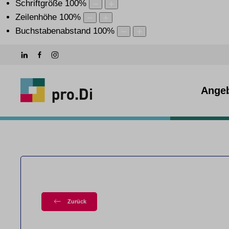
Schriftgröße
100
%
Zeilenhöhe
100
%
Buchstabenabstand
100
%
Ange
Zurück