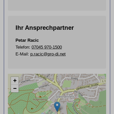
Ihr Ansprechpartner
Petar Racic
Telefon:
07045 970-1500
E-Mail:
p.racic@pro-di.net
+
−